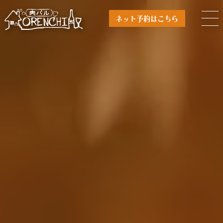
ネット予約はこちら